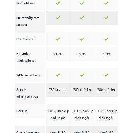
IPv4 address
Fullständig root
access
DDoS-skydd
Nätverks
99.9%
99.9%
99.9%
tillgänglighet
24/h övervakning
Server
780 kr / tim
780 kr / tim
780 kr / tim
administration
Backup
100 GB backup
100 GB backup
100 GB backup
disk ingår
disk ingår
disk ingår
Operativsystem
openSuSE,
openSuSE,
openSuSE,