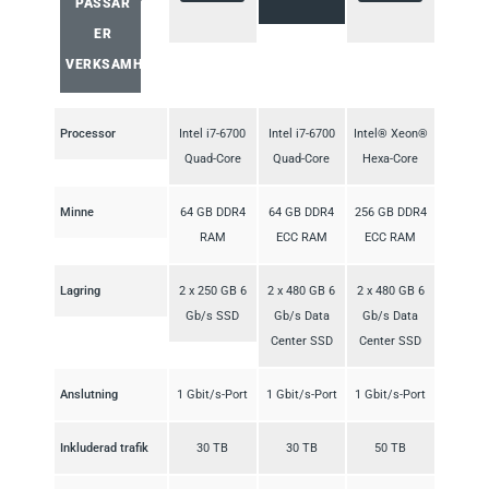
PASSAR
ER
VERKSAMHET
Processor
Intel i7-6700
Intel i7-6700
Intel® Xeon®
Quad-Core
Quad-Core
Hexa-Core
Minne
64 GB DDR4
64 GB DDR4
256 GB DDR4
RAM
ECC RAM
ECC RAM
Lagring
2 x 250 GB 6
2 x 480 GB 6
2 x 480 GB 6
Gb/s SSD
Gb/s Data
Gb/s Data
Center SSD
Center SSD
Anslutning
1 Gbit/s-Port
1 Gbit/s-Port
1 Gbit/s-Port
Inkluderad trafik
30 TB
30 TB
50 TB