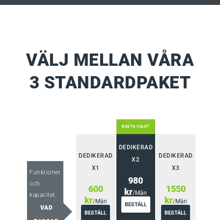
VÄLJ MELLAN VÅRA
3 STANDARDPAKET
BÄSTA VALET
DEDIKERAD
DEDIKERAD
DEDIKERAD
X2
X1
X3
Funktioner
980
och
600
1550
kr
/Mån
kapacitet
kr
kr
/Mån
/Mån
BESTÄLL
VAD
BESTÄLL
BESTÄLL