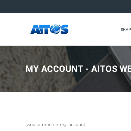
SKAP
MY ACCOUNT - AITOS W
[woocommerce_my_account]