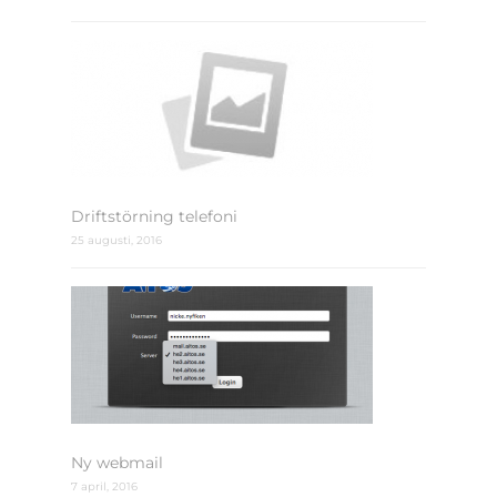
Driftstörning telefoni
25 augusti, 2016
Ny webmail
7 april, 2016