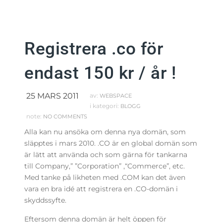
Registrera .co för
endast 150 kr / år !
25 MARS 2011
av:
WEBSPACE
i kategori:
BLOGG
note:
NO COMMENTS
Alla kan nu ansöka om denna nya domän, som
släpptes i mars 2010. .CO är en global domän som
är lätt att använda och som gärna för tankarna
till Company,” ”Corporation” ,“Commerce”, etc.
Med tanke på likheten med .COM kan det även
vara en bra idé att registrera en .CO-domän i
skyddssyfte.
Eftersom denna domän är helt öppen för