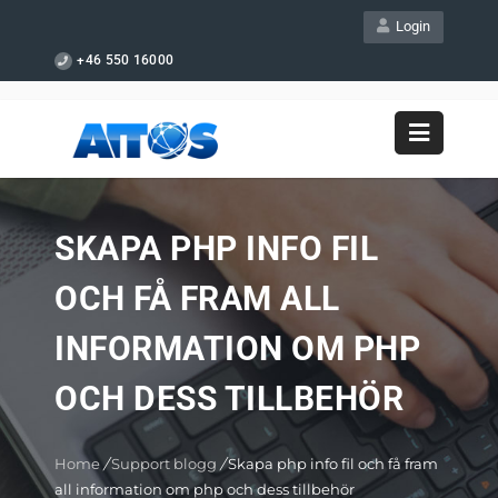
Login
+46 550 16000
SKAPA PHP INFO FIL
OCH FÅ FRAM ALL
INFORMATION OM PHP
OCH DESS TILLBEHÖR
Home
/
Support blogg
/
Skapa php info fil och få fram
all information om php och dess tillbehör