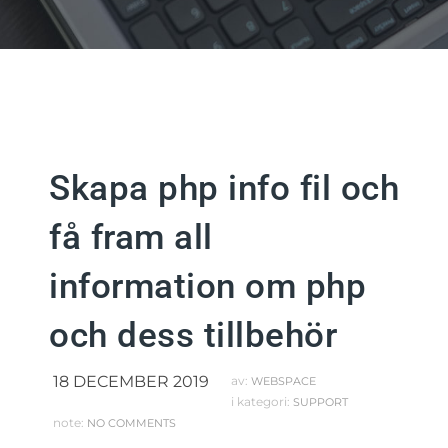
Skapa php info fil och
få fram all
information om php
och dess tillbehör
18 DECEMBER 2019
av:
WEBSPACE
i kategori:
SUPPORT
note:
NO COMMENTS