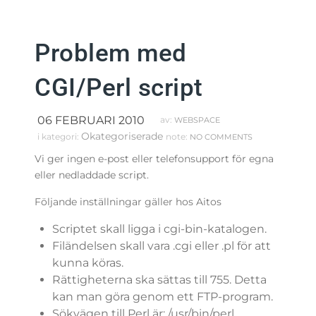
Problem med
CGI/Perl script
06 FEBRUARI 2010
av:
WEBSPACE
Okategoriserade
i kategori:
note:
NO COMMENTS
Vi ger ingen e-post eller telefonsupport för egna
eller nedladdade script.
Följande inställningar gäller hos Aitos
Scriptet skall ligga i cgi-bin-katalogen.
Filändelsen skall vara .cgi eller .pl för att
kunna köras.
Rättigheterna ska sättas till 755. Detta
kan man göra genom ett FTP-program.
Sökvägen till Perl är: /usr/bin/perl