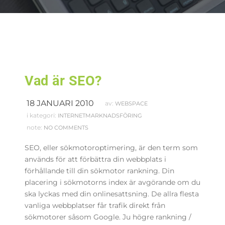
Vad är SEO?
18 JANUARI 2010
av:
WEBSPACE
i kategori:
INTERNETMARKNADSFÖRING
note:
NO COMMENTS
SEO, eller sökmotoroptimering, är den term som
används för att förbättra din webbplats i
förhållande till din sökmotor rankning.
Din
placering i sökmotorns index är avgörande om du
ska lyckas med din onlinesattsning.
De allra flesta
vanliga webbplatser får trafik direkt från
sökmotorer såsom Google.
Ju högre rankning /