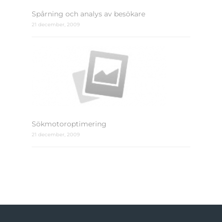
Spårning och analys av besökare
21 december, 2009
Sökmotoroptimering
21 december, 2009