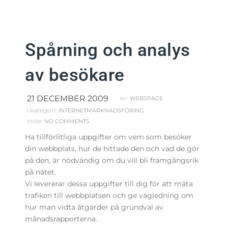
Spårning och analys
av besökare
21 DECEMBER 2009
av:
WEBSPACE
i kategori:
INTERNETMARKNADSFÖRING
note:
NO COMMENTS
Ha tillförlitliga uppgifter om vem som besöker
din webbplats, hur de hittade den och vad de gör
på den, är nödvändig om du vill bli framgångsrik
på nätet.
Vi
levererar dessa uppgifter
till dig för att mäta
trafiken till webbplatsen och ge vägledning om
hur man vidta åtgärder på grundval av
månadsrapporterna.