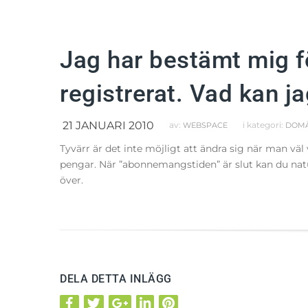
Jag har bestämt mig fö
registrerat. Vad kan j
21 JANUARI 2010
av:
i kategori:
WEBSPACE
DOM
Tyvärr är det inte möjligt att ändra sig när man vä
pengar. När ”abonnemangstiden” är slut kan du natu
över.
DELA DETTA INLÄGG