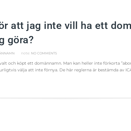
r att jag inte vill ha ett d
ag göra?
note:
ÄNNAMN
NO COMMENTS
l valt och köpt ett domännamn. Man kan heller inte förkorta ”abon
rligtvis välja att inte förnya. De här reglerna är bestämda av 