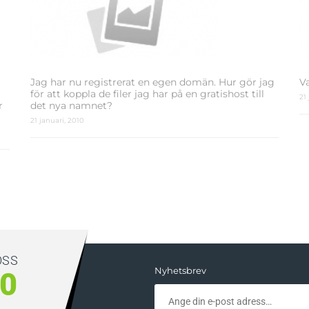
Jag har nu registrerat en egen domän. Hur gör jag
V
för att koppla de filer jag har på en gratishost till
21
r
det nya namnet?
21 januari, 2010
OSS
Nyhetsbrev
00