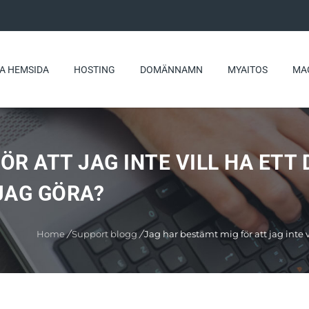
A HEMSIDA
HOSTING
DOMÄNNAMN
MYAITOS
MA
ÖR ATT JAG INTE VILL HA ET
JAG GÖRA?
Home
/
Support blogg
/
Jag har bestämt mig för att jag inte 