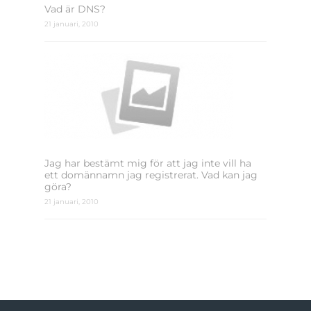
Vad är DNS?
21 januari, 2010
Jag har bestämt mig för att jag inte vill ha
ett domännamn jag registrerat. Vad kan jag
göra?
21 januari, 2010