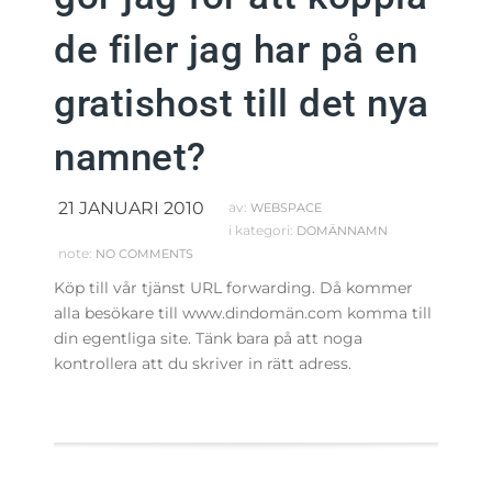
de filer jag har på en
gratishost till det nya
namnet?
21 JANUARI 2010
av:
WEBSPACE
i kategori:
DOMÄNNAMN
note:
NO COMMENTS
Köp till vår tjänst URL forwarding. Då kommer
alla besökare till www.dindomän.com komma till
din egentliga site. Tänk bara på att noga
kontrollera att du skriver in rätt adress.