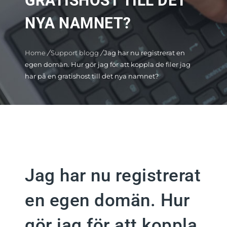
GRATISHOST TILL DET
NYA NAMNET?
Home
/
Support blogg
/
Jag har nu registrerat en
egen domän. Hur gör jag för att koppla de filer jag
har på en gratishost till det nya namnet?
Jag har nu registrerat
en egen domän. Hur
gör jag för att koppla