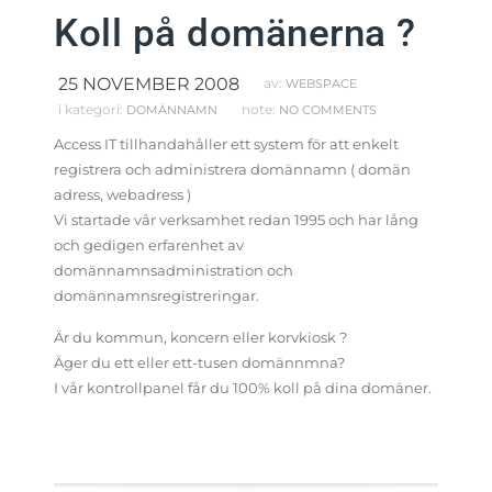
Koll på domänerna ?
25 NOVEMBER 2008
av:
WEBSPACE
i kategori:
note:
DOMÄNNAMN
NO COMMENTS
Access IT tillhandahåller ett system för att enkelt
registrera och administrera domännamn ( domän
adress, webadress )
Vi startade vår verksamhet redan 1995 och har lång
och gedigen erfarenhet av
domännamnsadministration och
domännamnsregistreringar.
Är du kommun, koncern eller korvkiosk ?
Äger du ett eller ett-tusen domännmna?
I vår kontrollpanel får du 100% koll på dina domäner.