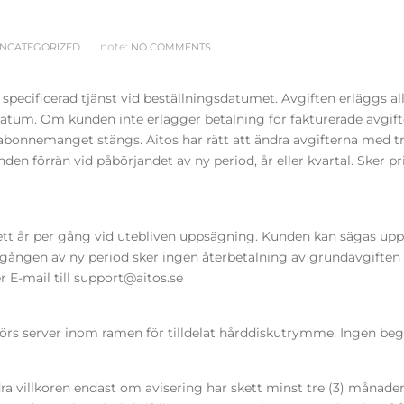
note:
NCATEGORIZED
NO COMMENTS
r specificerad tjänst vid beställningsdatumet. Avgiften erläggs allt
atum. Om kunden inte erlägger betalning för fakturerade avgifte
onnemanget stängs. Aitos har rätt att ändra avgifterna med tre 
n förrän vid påbörjandet av ny period, år eller kvartal. Sker p
ett år per gång vid utebliven uppsägning. Kunden kan sägas upp 
gången av ny period sker ingen återbetalning av grundavgiften 
er E-mail till support@aitos.se
törs server inom ramen för tilldelat hårddiskutrymme. Ingen begr
 ändra villkoren endast om avisering har skett minst tre (3) månade