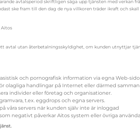
arande avtalsperiod skriftligen säga upp tjänsten med verkan fr
 ske fram till den dag de nya villkoren träder ikraft och skall v
n Aitos
 avtal utan återbetalningsskyldighet, om kunden utnyttjar tjänste
, rasistisk och pornografisk information via egna Web-sido
n för olagliga handlingar på Internet eller därmed samma
sera individer eller företag och organisationer.
ogramvara, t.ex. eggdrops och egna servers.
 på våra servers när kunden själv inte är inloggad
om negativt påverkar Aitos system eller övriga användare e
jänst.