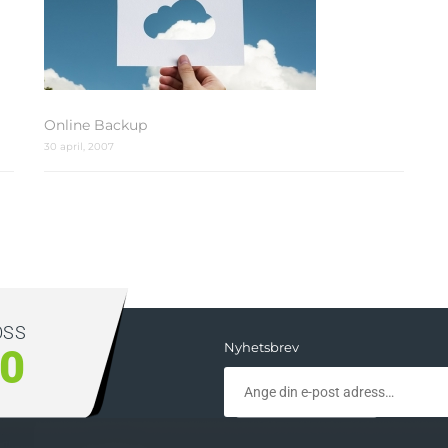
Online Backup
30 april, 2007
OSS
Nyhetsbrev
00