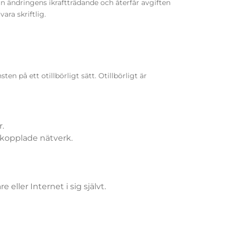
ån ändringens ikraftträdande och återfår avgiften
ara skriftlig.
n på ett otillbörligt sätt. Otillbörligt är
r.
nkopplade nätverk.
ller Internet i sig självt.