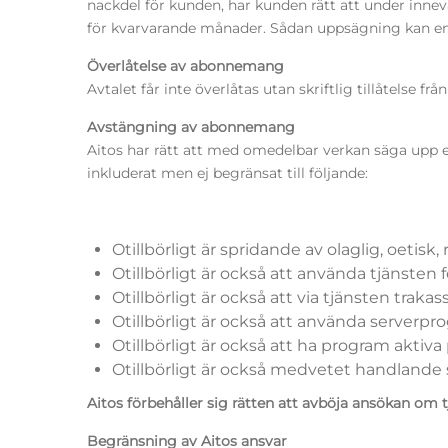
nackdel för kunden, har kunden rätt att under innev
för kvarvarande månader. Sådan uppsägning kan endast
Överlåtelse av abonnemang
Avtalet får inte överlåtas utan skriftlig tillåtelse frå
Avstängning av abonnemang
Aitos har rätt att med omedelbar verkan säga upp ett
inkluderat men ej begränsat till följande:
Otillbörligt är spridande av olaglig, oetisk
Otillbörligt är också att använda tjänste
Otillbörligt är också att via tjänsten trakas
Otillbörligt är också att använda serverpr
Otillbörligt är också att ha program aktiva
Otillbörligt är också medvetet handlande s
Aitos förbehåller sig rätten att avböja ansökan om t
Begränsning av Aitos ansvar