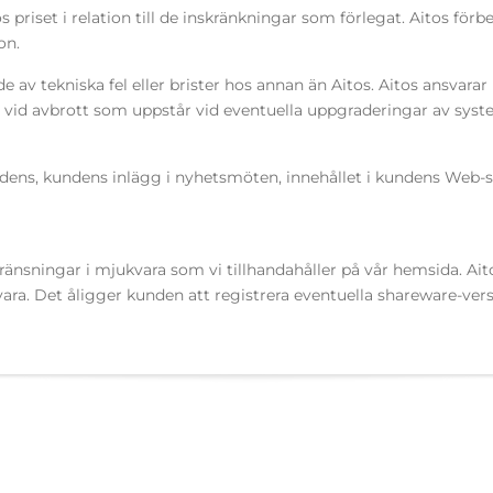
tos priset i relation till de inskränkningar som förlegat. Aitos fö
on.
de av tekniska fel eller brister hos annan än Aitos. Aitos ansvar
nte vid avbrott som uppstår vid eventuella uppgraderingar av sys
dens, kundens inlägg i nyhetsmöten, innehållet i kundens Web-si
gränsningar i mjukvara som vi tillhandahåller på vår hemsida. Ait
vara. Det åligger kunden att registrera eventuella shareware-ver