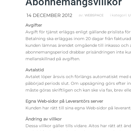
Abonnemangsvillkor
14 DECEMBER 2012
av:
i kategori:
WEBSPACE
U
Avgifter
Avgift för tjänst erläggs enligt gällande prislista fö
Betalning ska erläggas inom 20 dagar från fakturad
kunden lämnas ärendet omgående till inkasso och ab
abonnemangsperiod drabbar prisändringen inte kunde
mellanskillnad på avgiften.
Avtalstid
Avtalet löper årsvis och förlängs automatiskt med 
påbörjad periods slut. Om uppsägning görs efter in
måste göras skriftligen och kan ske via fax, brev ell
Egna Web-sidor på Leverantörs server
Kunden har rätt till sina egna Web-sidor på leveran
Ändring av villkor
Dessa villkor gäller tills vidare. Aitos har rätt att