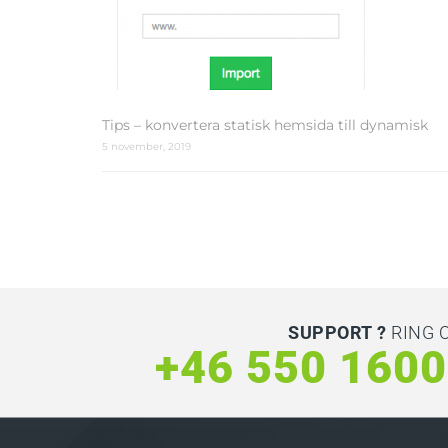
Tips – konvertera statisk hemsida till dynamisk
5 november, 2019
SUPPORT ?
RING 
+46 550 160