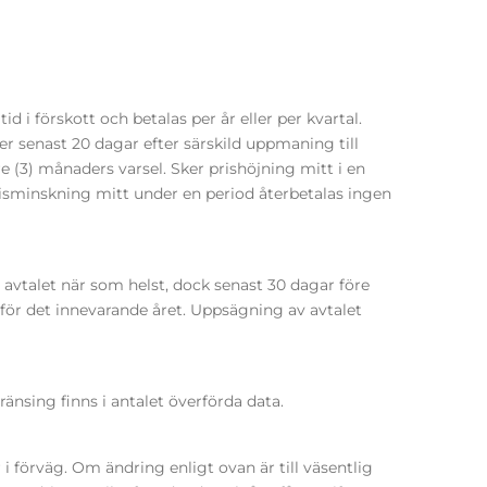
id i förskott och betalas per år eller per kvartal.
r senast 20 dagar efter särskild uppmaning till
(3) månaders varsel. Sker prishöjning mitt i en
risminskning mitt under en period återbetalas ingen
avtalet när som helst, dock senast 30 dagar före
för det innevarande året. Uppsägning av avtalet
änsing finns i antalet överförda data.
r i förväg. Om ändring enligt ovan är till väsentlig