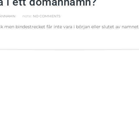
ha i ett domännamn?
note:
ÄNNAMN
NO COMMENTS
en bindestrecket får inte vara i början eller slutet av namnet.