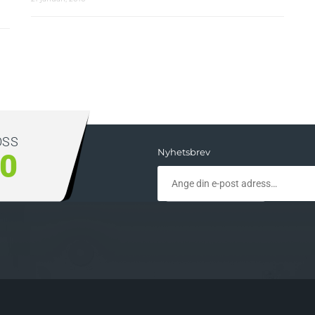
OSS
Nyhetsbrev
00