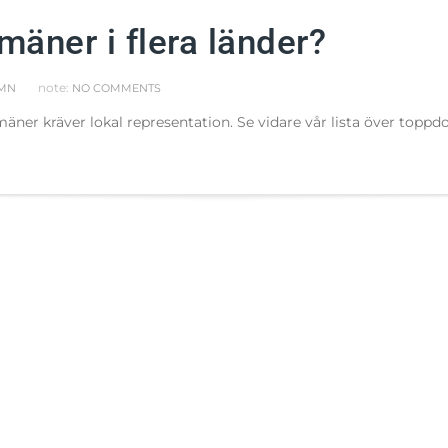
äner i flera länder?
note:
MN
NO COMMENTS
äner kräver lokal representation. Se vidare vår lista över topp