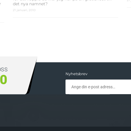
21
r
det nya namnet?
21 januari, 2010
OSS
Nyhetsbrev
00