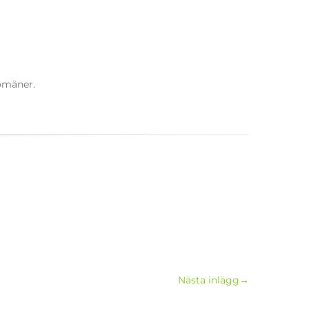
domäner.
Nästa inlägg
→