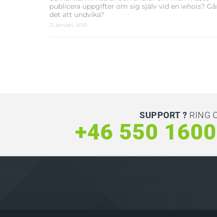
publicera uppgifter om sig själv vid en whois? Gå
det att undvika?
21 januari, 2010
SUPPORT ?
RING 
+46 550 160